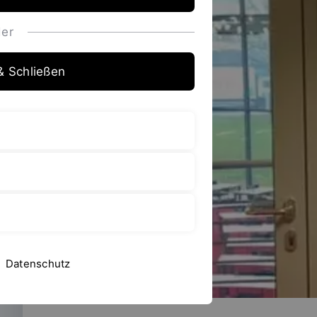
er
& Schließen
Datenschutz