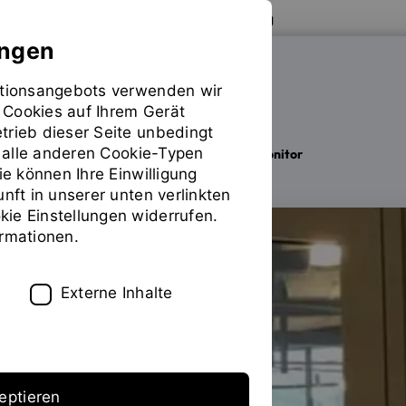
Zur Website der OTH Regensburg
ungen
mationsangebots verwenden wir
HOCHSCHULBIBLIOTHEK
 Cookies auf Ihrem Gerät
trieb dieser Seite unbedingt
ür alle anderen Cookie-Typen
Ausleihen
Technikausleihe
Monitor
Sie
ie können Ihre Einwilligung
befinden
unft in unserer unten verlinkten
sich
ie Einstellungen widerrufen.
auf
ormationen.
der
Seite
"Monitor"
Externe Inhalte
eptieren