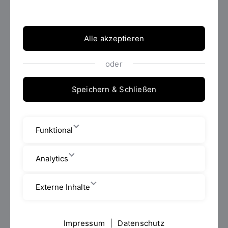
Alle akzeptieren
oder
Suche im Bibliothekskatalog
Speichern & Schließen
Formulartitel
Funktional
Analytics
Abschicken
Externe Inhalte
Impressum
|
Datenschutz