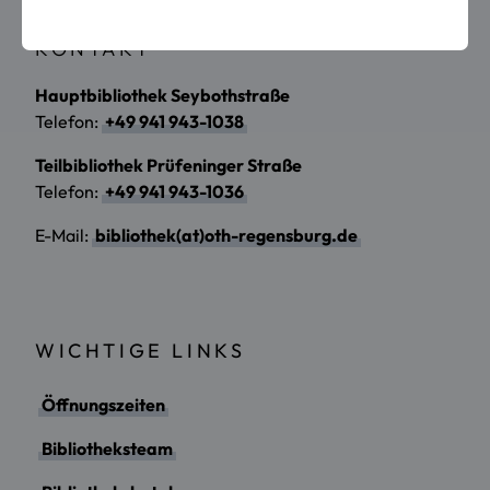
KONTAKT
Hauptbibliothek Seybothstraße
Telefon:
+49 941 943-1038
Teilbibliothek Prüfeninger Straße
Telefon:
+49 941 943-1036
E-Mail:
bibliothek(at)oth-regensburg.de
WICHTIGE LINKS
Öffnungszeiten
Bibliotheksteam