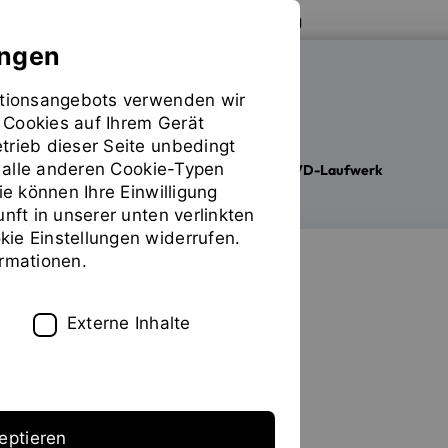
Zur Website der OTH Regensburg
ungen
mationsangebots verwenden wir
HOCHSCHULBIBLIOTHEK
 Cookies auf Ihrem Gerät
trieb dieser Seite unbedingt
ür alle anderen Cookie-Typen
Ausleihen
Technikausleihe
DVD-Laufwerk
Sie
ie können Ihre Einwilligung
befinden
unft in unserer unten verlinkten
sich
ie Einstellungen widerrufen.
auf
ormationen.
der
Seite
"DVD-
Externe Inhalte
Laufwerk"
eptieren